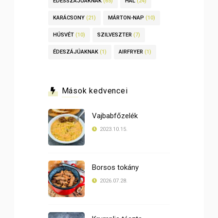
ÉDESSZÁJÚAKNAK
(65)
HAL
(24)
KARÁCSONY
(21)
MÁRTON-NAP
(10)
HÚSVÉT
(10)
SZILVESZTER
(7)
ÉDESZÁJÚAKNAK
(1)
AIRFRYER
(1)
Mások kedvencei
Vajbabfőzelék
2023.10.15.
Borsos tokány
2026.07.28.