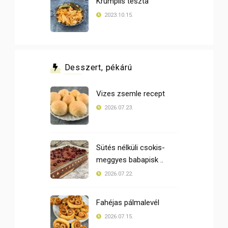
Krumplis tészta
2023.10.15.
Desszert, pékárú
Vizes zsemle recept
2026.07.23.
Sütés nélküli csokis-
meggyes babapisk ..
2026.07.22.
Fahéjas pálmalevél
2026.07.15.