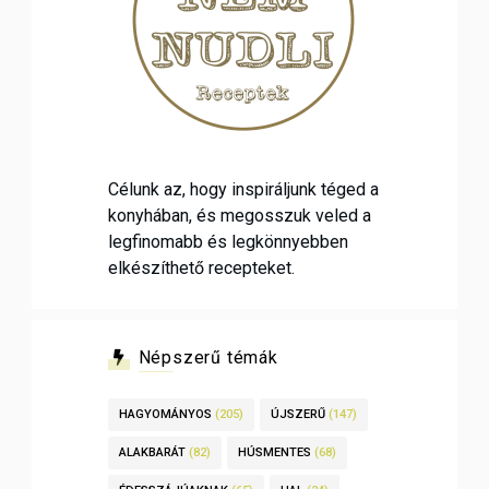
Célunk az, hogy inspiráljunk téged a
konyhában, és megosszuk veled a
legfinomabb és legkönnyebben
elkészíthető recepteket.
Népszerű témák
HAGYOMÁNYOS
(205)
ÚJSZERŰ
(147)
ALAKBARÁT
(82)
HÚSMENTES
(68)