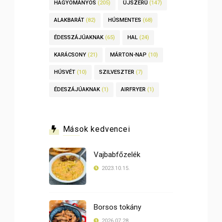
HAGYOMÁNYOS
(205)
ÚJSZERŰ
(147)
ALAKBARÁT
(82)
HÚSMENTES
(68)
ÉDESSZÁJÚAKNAK
(65)
HAL
(24)
KARÁCSONY
(21)
MÁRTON-NAP
(10)
HÚSVÉT
(10)
SZILVESZTER
(7)
ÉDESZÁJÚAKNAK
(1)
AIRFRYER
(1)
Mások kedvencei
Vajbabfőzelék
2023.10.15.
Borsos tokány
2026.07.28.