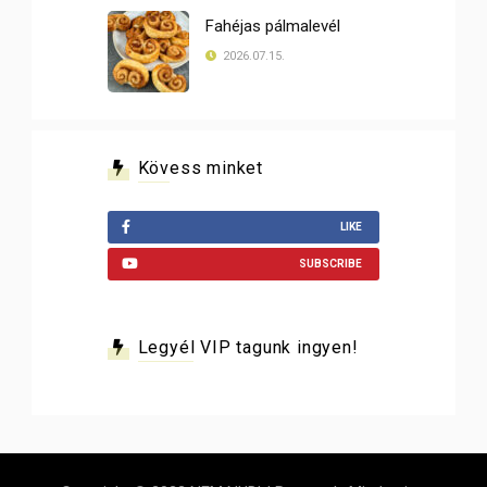
Fahéjas pálmalevél
2026.07.15.
Kövess minket
LIKE
SUBSCRIBE
Legyél VIP tagunk ingyen!