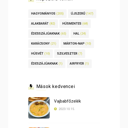
HAGYOMÁNYOS
(205)
ÚJSZERŰ
(147)
ALAKBARÁT
(82)
HÚSMENTES
(68)
ÉDESSZÁJÚAKNAK
(65)
HAL
(24)
KARÁCSONY
(21)
MÁRTON-NAP
(10)
HÚSVÉT
(10)
SZILVESZTER
(7)
ÉDESZÁJÚAKNAK
(1)
AIRFRYER
(1)
Mások kedvencei
Vajbabfőzelék
2023.10.15.