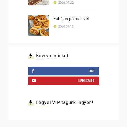
2026.07.22.
Fahéjas pálmalevél
2026.07.15.
Kövess minket
LIKE
SUBSCRIBE
Legyél VIP tagunk ingyen!