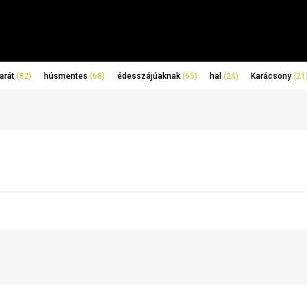
arát
(82)
húsmentes
(68)
édesszájúaknak
(65)
hal
(24)
Karácsony
(21