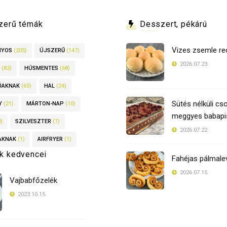
zerű témák
Desszert, pékárú
Vizes zsemle re
NYOS
(205)
ÚJSZERŰ
(147)
2026.07.23.
(82)
HÚSMENTES
(68)
ÚAKNAK
(65)
HAL
(24)
Sütés nélküli cso
Y
(21)
MÁRTON-NAP
(10)
meggyes babapis
)
SZILVESZTER
(7)
2026.07.22.
AKNAK
(1)
AIRFRYER
(1)
k kedvencei
Fahéjas pálmale
2026.07.15.
Vajbabfőzelék
2023.10.15.