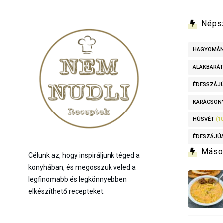
Néps
HAGYOMÁ
ALAKBARÁT
ÉDESSZÁJ
KARÁCSON
HÚSVÉT
(10
ÉDESZÁJÚ
Máso
Célunk az, hogy inspiráljunk téged a
konyhában, és megosszuk veled a
legfinomabb és legkönnyebben
elkészíthető recepteket.