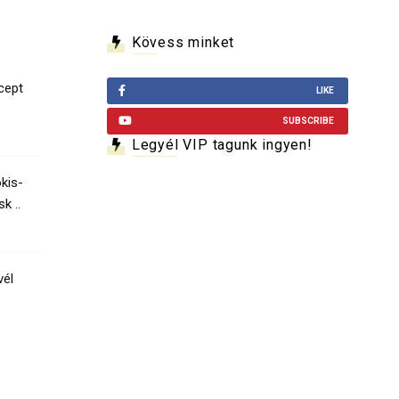
Kövess minket
cept
LIKE
SUBSCRIBE
Legyél VIP tagunk ingyen!
kis-
k ..
vél