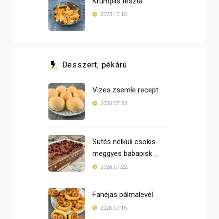
Krumplis tészta
2023.10.15.
Desszert, pékárú
Vizes zsemle recept
2026.07.23.
Sütés nélküli csokis-
meggyes babapisk ..
2026.07.22.
Fahéjas pálmalevél
2026.07.15.