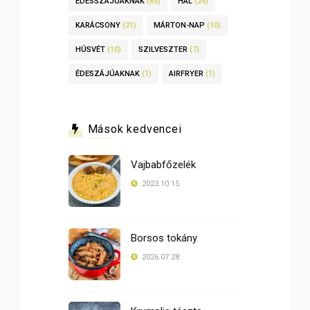
ÉDESSZÁJÚAKNAK
(65)
HAL
(24)
KARÁCSONY
(21)
MÁRTON-NAP
(10)
HÚSVÉT
(10)
SZILVESZTER
(7)
ÉDESZÁJÚAKNAK
(1)
AIRFRYER
(1)
Mások kedvencei
Vajbabfőzelék
2023.10.15.
Borsos tokány
2026.07.28.