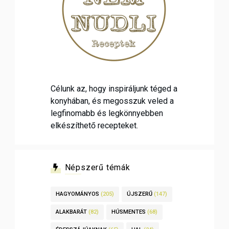
Célunk az, hogy inspiráljunk téged a
konyhában, és megosszuk veled a
legfinomabb és legkönnyebben
elkészíthető recepteket.
Népszerű témák
HAGYOMÁNYOS
(205)
ÚJSZERŰ
(147)
ALAKBARÁT
(82)
HÚSMENTES
(68)